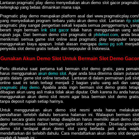
Lantaran pragmatic play demo menyediakan akun demo slot gacor pragmatic
terlengkap yang bebas dimainkan mana saja.
Pragmatic play demo merupakan platform asal dari www.pragmaticplay.com/
yang menyediakan program terbaru yaitu akun demo slot. Lantaran
rtp slo
pragmatic play sangat pengertian sekali kepada semua penggemarnya, yang
berarti ingin bermain
link slot gacor
tidak harus menggunakan uang asl
rupiah juga. Dari bermain demo slot pragmatic di
philefest.com
, anda bis
menikmati semua game slot online asal pragmatic play terpopuler tanpa
menggunakan biaya apapun. Inilah alasan mengapa
demo pg soft
menjad
penyedia slot demo gratis terbaik dan terpopuler di Indonesia.
Gunakan Akun Demo Slot Untuk Bermain Slot Demo Gacor
Perlu diketahui saat pertama kali bermain slot demo gratis, para pemain
harus menggunakan
akun demo slot
. Agar anda bisa diterima dalam putara
gratis dalam game slot online tersebut. Lantaran di dalam permainan judi slot
online saat ini telah terbagi menjadi 2 bagian yaitu uang asli dan uang
pragmatic play demo
. Apabila anda ingin bermain slot demo gratis tetap
dibagian akun uang asli maka tidak akan diputar. Oleh karena itu anda harus
menggunakan akun demo slot resmi agar bisa bermain slot demo gratis
tanpa deposit rupiah setiap harinya.
Untuk menggunakan akun demo slot resmi anda harus melakukan
pendaftaran terlebih dahulu bersama halaman ini. Walaupun bermain slot
demo secara gratis namun tetap diwajibkan harus memiliki akun demo slot
agar diterima akses dalam bermain game slot online gratis. Disetiap provider
demo slot terdapat akun demo slot yang berbeda jadi anda wajib
mendaftarkan diri terlebih dahulu. Cara mendaftarkan akun demo slot dengan
mudah di bawah ini :