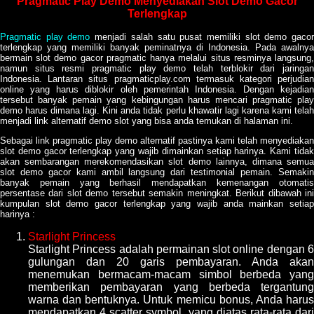
Pragmatic Play Demo Menyediakan Slot Demo Gacor
Terlengkap
Pragmatic play demo
menjadi salah satu pusat memiliki slot demo gaco
terlengkap yang memiliki banyak peminatnya di Indonesia. Pada awalnya
bermain slot demo gacor pragmatic hanya melalui situs resminya langsung,
namun situs resmi pragmatic play demo telah terblokir dari jaringan
Indonesia. Lantaran situs pragmaticplay.com termasuk kategori perjudian
online yang harus diblokir oleh pemerintah Indonesia. Dengan kejadian
tersebut banyak pemain yang kebingungan harus mencari pragmatic play
demo harus dimana lagi. Kini anda tidak perlu khawatir lagi karena kami telah
menjadi link alternatif demo slot yang bisa anda temukan di halaman ini.
Sebagai link pragmatic play demo alternatif pastinya kami telah menyediakan
slot demo gacor terlengkap yang wajib dimainkan setiap harinya. Kami tidak
akan sembarangan merekomendasikan slot demo lainnya, dimana semua
slot demo gacor kami ambil langsung dari testimonial pemain. Semakin
banyak pemain yang berhasil mendapatkan kemenangan otomatis
persentase dari slot demo tersebut semakin meningkat. Berikut dibawah ini
kumpulan slot demo gacor terlengkap yang wajib anda mainkan setiap
harinya :
Starlight Princess
Starlight Princess adalah permainan slot online dengan 6
gulungan dan 20 garis pembayaran. Anda akan
menemukan bermacam-macam simbol berbeda yang
memberikan pembayaran yang berbeda tergantung
warna dan bentuknya. Untuk memicu bonus, Anda harus
mendapatkan 4 scatter symbol, yang diatas rata-rata dari